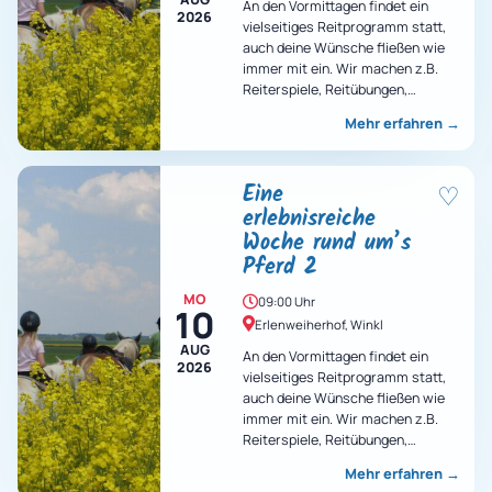
An den Vormittagen findet ein
2026
vielseitiges Reitprogramm statt,
auch deine Wünsche fließen wie
immer mit ein. Wir machen z.B.
Reiterspiele, Reitübungen,
Ausritte, Voltigieren und vieles
Mehr erfahren
→
mehr…
Eine
♡
erlebnisreiche
Woche rund um’s
Pferd 2
MO
09:00 Uhr
10
Erlenweiherhof, Winkl
AUG
An den Vormittagen findet ein
2026
vielseitiges Reitprogramm statt,
auch deine Wünsche fließen wie
immer mit ein. Wir machen z.B.
Reiterspiele, Reitübungen,
Ausritte, Voltigieren und vieles
Mehr erfahren
→
mehr…