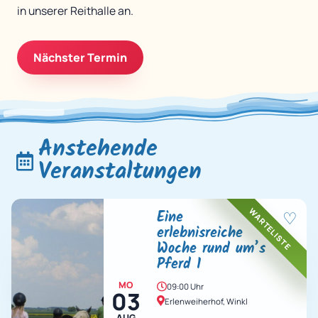
in unserer Reithalle an.
Nächster Termin
Anstehende
Veranstaltungen
WARTELISTE
Eine
♡
erlebnisreiche
Woche rund um’s
Pferd 1
MO
09:00 Uhr
03
Erlenweiherhof, Winkl
AUG