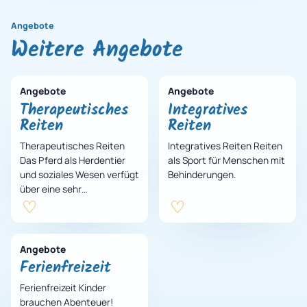
Angebote
Weitere Angebote
Angebote
Angebote
Therapeutisches
Integratives
Reiten
Reiten
Therapeutisches Reiten
Integratives Reiten Reiten
Das Pferd als Herdentier
als Sport für Menschen mit
und soziales Wesen verfügt
Behinderungen.
über eine sehr
differenzierte
Körpersprache und ein
feines Gespür für sein
Gegenüber…
Angebote
Ferienfreizeit
Ferienfreizeit Kinder
brauchen Abenteuer!