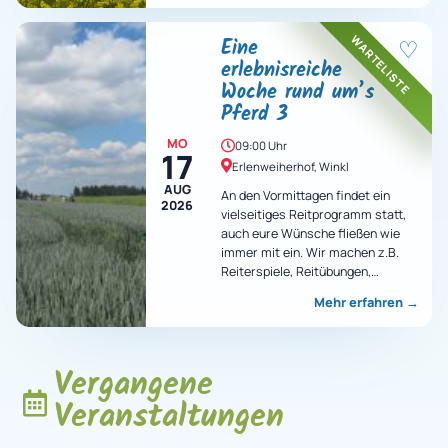
WARTELISTE
Eine
♡
erlebnisreiche
Woche rund um’s
Pferd 3
MO
09:00 Uhr
17
Erlenweiherhof, Winkl
AUG
An den Vormittagen findet ein
2026
vielseitiges Reitprogramm statt,
auch eure Wünsche fließen wie
immer mit ein. Wir machen z.B.
Reiterspiele, Reitübungen,
Ausritte, Voltigieren und vieles
Mehr erfahren
→
mehr…
Vergangene
Veranstaltungen