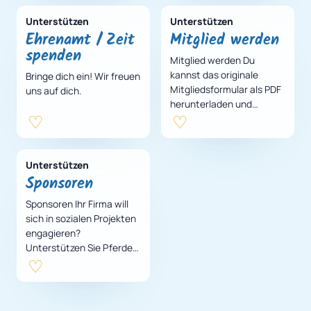
zu entsorgen, weil sie
Dein Patentier einmal…
ein…
Unterstützen
Unterstützen
Ehrenamt / Zeit
Mitglied werden
spenden
Mitglied werden Du
kannst das originale
Bringe dich ein! Wir freuen
Mitgliedsformular als PDF
uns auf dich.
herunterladen und
manuell ausfüllen oder
deine Daten direkt hier
eintragen und daraus eine
aus…
Unterstützen
Sponsoren
Sponsoren Ihr Firma will
sich in sozialen Projekten
engagieren?
Unterstützen Sie Pferde-
Erlebnis-Tage für Kinder
aus benachteiligten
Familien
erlebnispädagogisc…