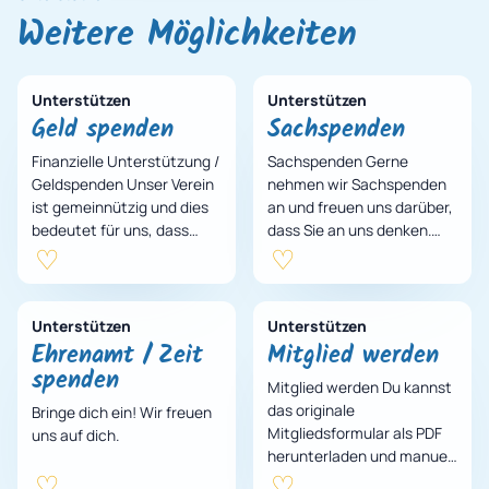
Weitere Möglichkeiten
Unterstützen
Unterstützen
Geld spenden
Sachspenden
Finanzielle Unterstützung /
Sachspenden Gerne
Geldspenden Unser Verein
nehmen wir Sachspenden
ist gemeinnützig und dies
an und freuen uns darüber,
bedeutet für uns, dass
dass Sie an uns denken.
unser Erhalt sich
Viele Dinge sind einfach zu
ausschließlich durch
schade um Sie zu
Spenden und Sachzuw…
entsorgen, weil sie ein…
Unterstützen
Unterstützen
Ehrenamt / Zeit
Mitglied werden
spenden
Mitglied werden Du kannst
das originale
Bringe dich ein! Wir freuen
Mitgliedsformular als PDF
uns auf dich.
herunterladen und manuell
ausfüllen oder deine Daten