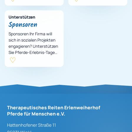
direkt hier eintragen und
daraus eine aus…
Unterstützen
Sponsoren
Sponsoren Ihr Firma will
sich in sozialen Projekten
engagieren? Unterstützen
Sie Pferde-Erlebnis-Tage
für Kinder aus
benachteiligten Familien
erlebnispädagogisc…
Therapeutisches Reiten Erlenweiherhof
Pferde für Menschen e.V.
Hattenhofener Straße 11