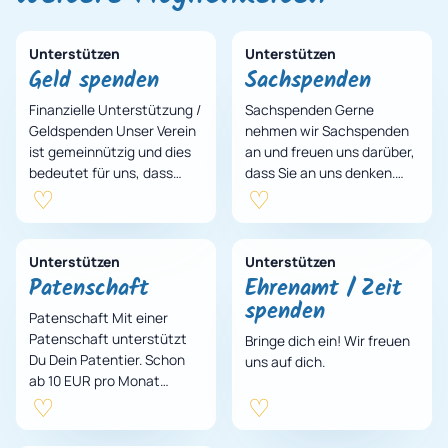
Unterstützen
Unterstützen
Geld spenden
Sachspenden
Finanzielle Unterstützung /
Sachspenden Gerne
Geldspenden Unser Verein
nehmen wir Sachspenden
ist gemeinnützig und dies
an und freuen uns darüber,
bedeutet für uns, dass
dass Sie an uns denken.
unser Erhalt sich
Viele Dinge sind einfach zu
ausschließlich durch
schade um Sie zu
Spenden und Sachzuw…
entsorgen, weil sie ein…
Unterstützen
Unterstützen
Patenschaft
Ehrenamt / Zeit
spenden
Patenschaft Mit einer
Patenschaft unterstützt
Bringe dich ein! Wir freuen
Du Dein Patentier. Schon
uns auf dich.
ab 10 EUR pro Monat
unterstützt Du Dein
Patentier. Gerne darfst Du
Dein Patentier einmal…