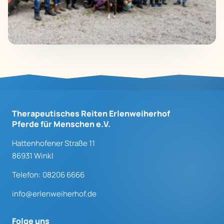
Therapeutisches Reiten Erlenweiherhof
Pferde für Menschen e.V.
Hattenhofener Straße 11
86931 Winkl
Telefon: 08206 6666
info@erlenweiherhof.de
Folge uns