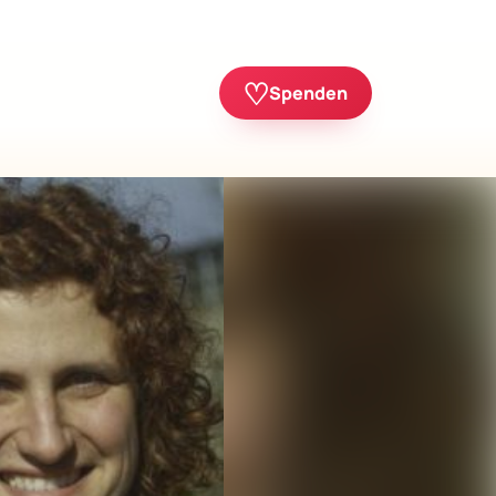
♡
Spenden