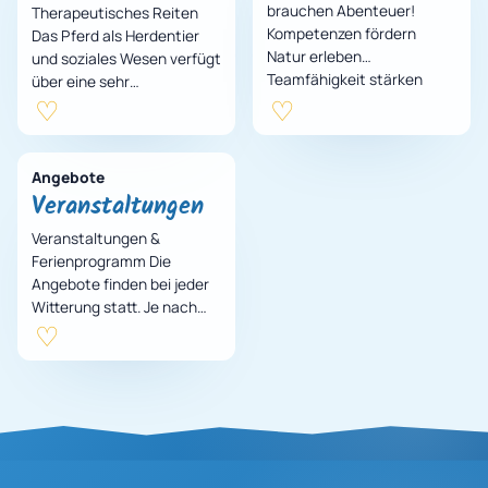
brauchen Abenteuer!
Therapeutisches Reiten
Kompetenzen fördern
Das Pferd als Herdentier
Natur erleben
und soziales Wesen verfügt
Teamfähigkeit stärken
über eine sehr
Kontakt mit Tieren
differenzierte
aufnehmen
Körpersprache und ein
Gruppendynamik spüren
feines Gespür für sein
Kommunikati…
Gegenüber…
Angebote
Veranstaltungen
Veranstaltungen &
Ferienprogramm Die
Angebote finden bei jeder
Witterung statt. Je nach
Veranstaltung bieten wir
bei sehr schlechtem
Wetter ein
Alternativprogra…