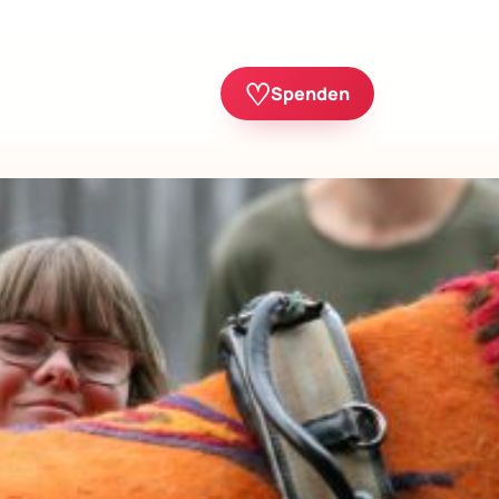
♡
Spenden